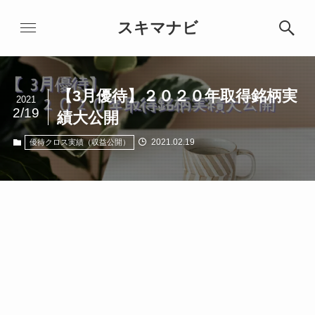
スキマナビ
【3月優待】２０２０年取得銘柄実
2021
2/19
績大公開
2021.02.19
優待クロス実績（収益公開）