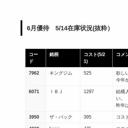
6月優待 5/14在庫状況(抜粋）
コー
銘柄
コスト(5/2
コメ
ド
1)
7962
キングジム
525
欲しい
今年
6071
ＩＢＪ
1297
結構
い。
昨年
3950
ザ・パック
395
コスト