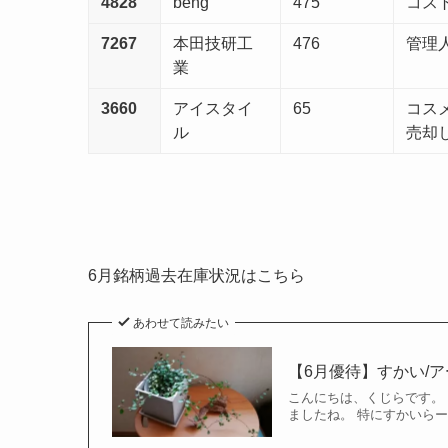
4828
beng
475
コスト
7267
本田技研工
476
管理
業
3660
アイスタイ
65
コス
ル
売却
6月銘柄過去在庫状況はこちら
あわせて読みたい
【6月優待】すかい/
こんにちは、くじらです。
ましたね。 特にすかいらー