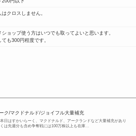
200円以下
人はクロスしません。
メショップ使う方はいつでも取ってよいと思います。
しても300円程度です。
アーク/マクドナルド/ジョイフル大量補充
 本日はすかいらーく、マクドナルド、アークランドなど大量補充があり
くは先週分も含め争奪戦には100万株以上も在庫…