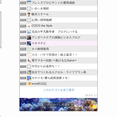
フレンズプロビデントの運用成績
61位
いきいき相続
62位
馳夫リテール
63位
お買い得情報網
64位
COCO the Style
65位
北浜の平凡数学者 ブログにハマる
66位
アンダーステアの保険ビジネスブログ
67位
スキマナビ
68位
タイ株情報局
69位
スロ・パチで目指せ！繰上返済！！
70位
電子マネー比較 〜負けるなSuica〜
71位
今日からお金持ち！！
72位
自分でつくれるエクセル・ライフプラン表
73位
カチメモ−勝ち組投資家メモ−
74位
econ81日記
75位
このカテゴリを全て表示
参加する
このブログに投票する
で