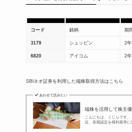
コード
銘柄
期
3179
シュッピン
2
6820
アイコム
2
SBIネオ証券を利用した端株取得方法はこちら
あわせて読みたい
端株を活用して株主
こんにちは、くじらです。
近、長期認定を権利基準に