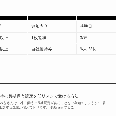
間
追加内容
基準日
年以上
1枚追加
3/末
年以上
自社優待券
9/末 3/末
優待の長期保有認定を低リスクで受ける方法
 みなさんは、株主優待に長期認定があることをご存知でしょうか？ 最
追加する企業が増えております。 長期保有するこ…