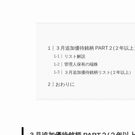
３月追加優待銘柄 PART２(２年以上
リスト解説
管理人保有の端株
３月追加優待銘柄リスト(２年以上）
おわりに