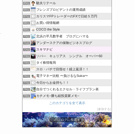
馳夫リテール
65位
フレンズプロビデントの運用成績
66位
カリスマFPトレーダーのFXで日給５万円
67位
お買い得情報網
68位
COCO the Style
69位
北浜の平凡数学者 ブログにハマる
70位
アンダーステアの保険ビジネスブログ
71位
スキマナビ
72位
ソバ― キュリアス シングル オーバー60
73位
タイ株情報局
74位
スロ・パチで目指せ！繰上返済！！
75位
電子マネー比較 〜負けるなSuica〜
76位
今日からお金持ち！！
77位
自分でつくれるエクセル・ライフプラン表
78位
カチメモ−勝ち組投資家メモ−
79位
このカテゴリを全て表示
参加する
このブログに投票する