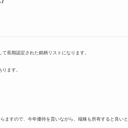
上）
して長期認定された銘柄リストになります。
あります。
もらますので、今年優待を貰いながら、端株も所有すると良い