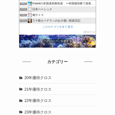
Rabbitの米国成長株投資 〜米国個別株で資産を増やす〜
106位
日本ベーシック
107位
俺サイズ
108位
三十路もベテランのお小遣い投資日記
109位
このカテゴリを全て表示
参加する
このブログに投票する
カテゴリー
20年優待クロス
21年優待クロス
22年優待クロス
23年優待クロス