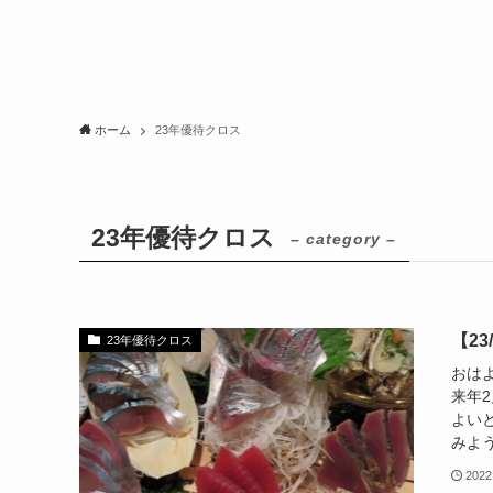
ホーム
23年優待クロス
23年優待クロス
– category –
【2
23年優待クロス
おは
来年
よい
みよう
2022