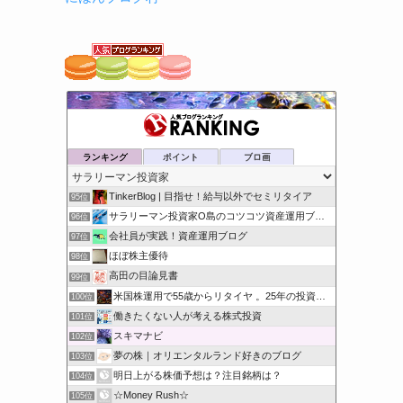
ランキング
ポイント
ブロ画
TinkerBlog | 目指せ！給与以外でセミリタイア
95位
サラリーマン投資家O島のコツコツ資産運用ブログ | ゆっく…
96位
会社員が実践！資産運用ブログ
97位
ほぼ株主優待
98位
高田の目論見書
99位
米国株運用で55歳からリタイヤ 。25年の投資経験
100位
働きたくない人が考える株式投資
101位
スキマナビ
102位
夢の株｜オリエンタルランド好きのブログ
103位
明日上がる株価予想は？注目銘柄は？
104位
☆Money Rush☆
105位