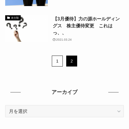
【3月優待】力の源ホールディン
未分類
グス 株主優待変更 これは
っ、、
2021.03.24
1
2
アーカイブ
ア
ー
カ